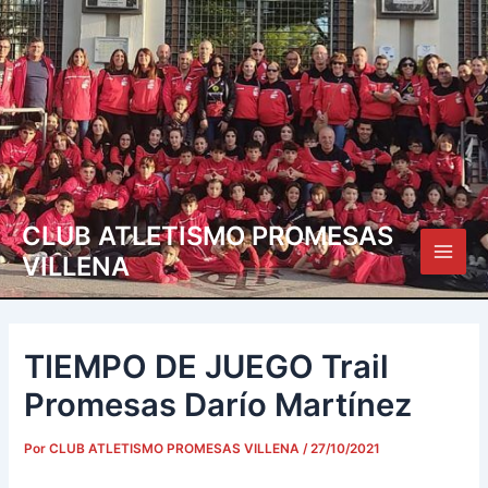
Ir
Navegación
Main
al
de
Men
contenido
entradas
CLUB ATLETISMO PROMESAS
VILLENA
TIEMPO DE JUEGO Trail
Promesas Darío Martínez
Por
CLUB ATLETISMO PROMESAS VILLENA
/
27/10/2021