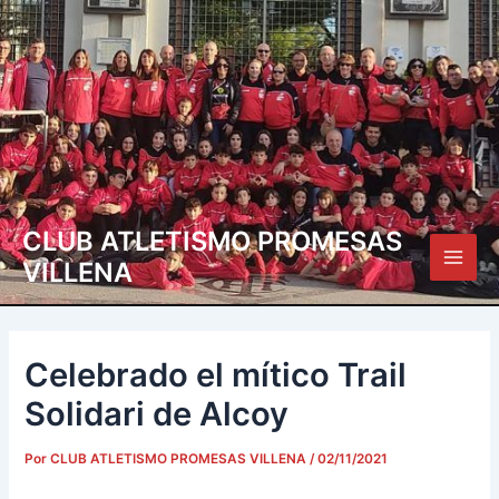
Ir
Navegación
Main
al
de
Men
contenido
entradas
CLUB ATLETISMO PROMESAS
VILLENA
Celebrado el mítico Trail
Solidari de Alcoy
Por
CLUB ATLETISMO PROMESAS VILLENA
/
02/11/2021