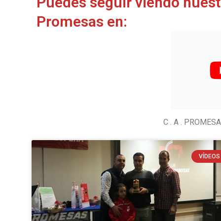
Puedes seguir viendo nuest
Promesas en:
C . A . PROMES
VÍDEOS