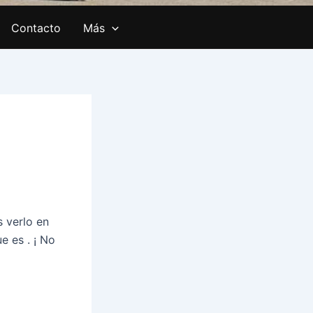
Contacto
Más
 verlo en
e es . ¡ No