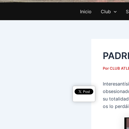
Inicio
Club
S
PADR
Por
CLUB ATL
Interesantí
obsesionado
su totalidad
os lo perdái