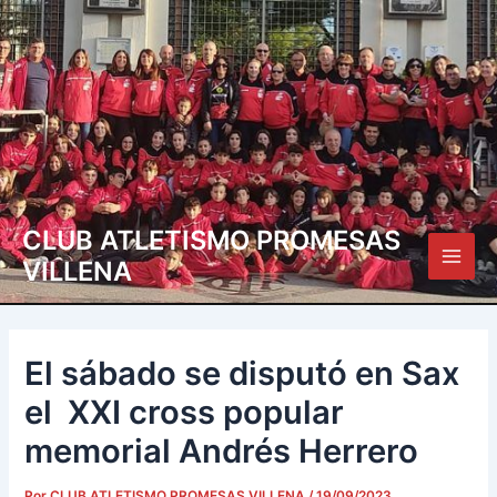
Ir
Navegación
Main
al
de
Men
contenido
entradas
CLUB ATLETISMO PROMESAS
VILLENA
El sábado se disputó en Sax
el XXI cross popular
memorial Andrés Herrero
Por
CLUB ATLETISMO PROMESAS VILLENA
/
19/09/2023