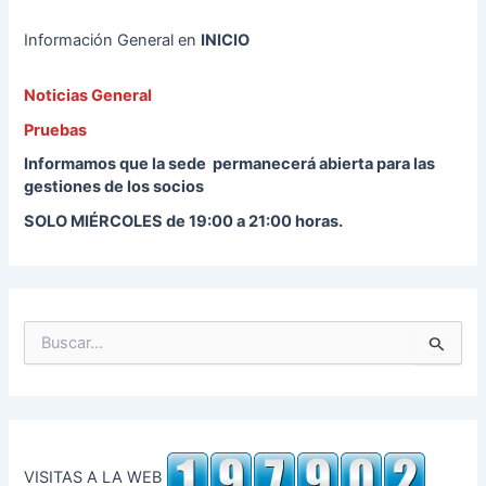
Información General en
INICIO
Noticias General
Pruebas
Informamos que la sede permanecerá abierta para las
gestiones de los socios
S
OLO MIÉRCOLES de 19:00 a 21:00 horas.
B
u
s
c
a
r
p
VISITAS A LA WEB