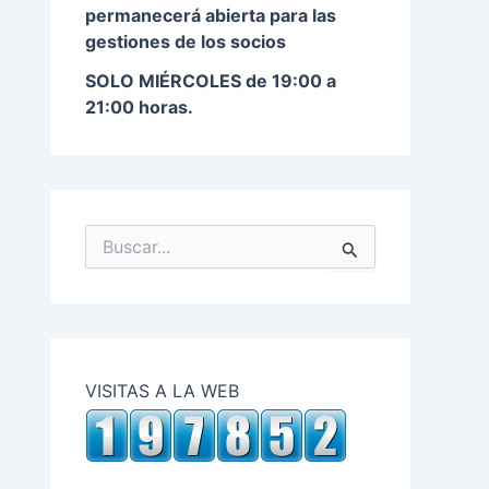
permanecerá abierta para las
gestiones de los socios
S
OLO MIÉRCOLES de 19:00 a
21:00 horas.
B
u
s
c
a
r
p
VISITAS A LA WEB
o
r
: