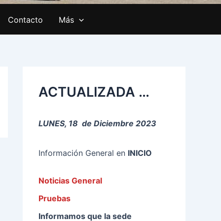
Contacto
Más
C
a
ACTUALIZADA …
t
e
g
o
LUNES, 18 de Diciembre 2023
r
í
a
Información General en
INICIO
s
Noticias General
Pruebas
Informamos que la sede