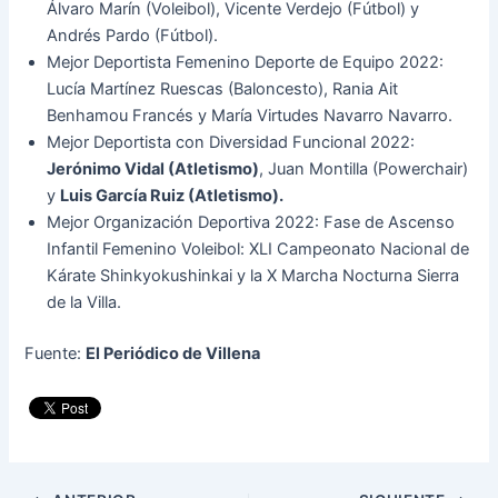
Álvaro Marín (Voleibol), Vicente Verdejo (Fútbol) y
Andrés Pardo (Fútbol).
Mejor Deportista Femenino Deporte de Equipo 2022:
Lucía Martínez Ruescas (Baloncesto), Rania Ait
Benhamou Francés y María Virtudes Navarro Navarro.
Mejor Deportista con Diversidad Funcional 2022:
Jerónimo Vidal (Atletismo)
, Juan Montilla (Powerchair)
y
Luis García Ruiz (Atletismo).
Mejor Organización Deportiva 2022: Fase de Ascenso
Infantil Femenino Voleibol: XLI Campeonato Nacional de
Kárate Shinkyokushinkai y la X Marcha Nocturna Sierra
de la Villa.
Fuente:
El Periódico de Villena