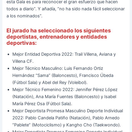
esta Gala es para reconocer el gran esfuerzo que hacen
todos a diario”. Y añadía, “no ha sido nada fácil seleccionar
a los nominados”.
El jurado ha seleccionado los siguientes
deportistas, entrenadores y entidades
deportivas:
Mejor Entidad Deportiva 2022: Trail Villena, Aviana y
Villena CF.
Mejor Técnico Masculino: Luis Fernando Ortiz
Hernández “Sama” (Baloncesto), Francisco Úbeda
(Fútbol Sala) y Abel del Rey (Voleibol).
Mejor Técnico Femenino 2022: Jennifer Pérez López
(Natación), Ana María Fuentes (Baloncesto) y Isabel
María Pérez Osa (Fútbol Sala).
Mejor Deportista Promesa Masculino Deporte Individual
2022: Pablo Candela Patiño (Natación), Pablo Arnedo
“Pablete” (Motociclismo) y Kangho Cho (Taekwondo).
Mejor Deportista Promesa Femenino Deporte Individual