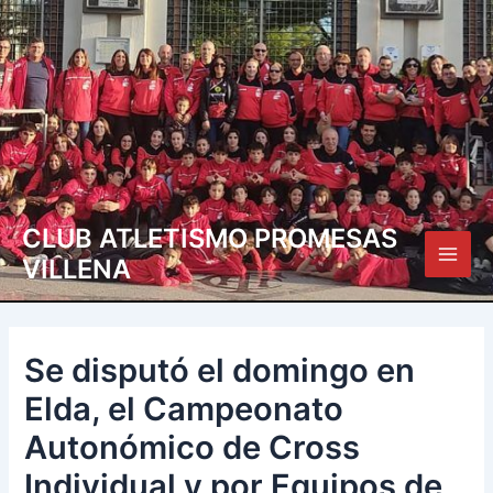
Ir
Navegación
Main
al
de
Men
contenido
entradas
CLUB ATLETISMO PROMESAS
VILLENA
Se disputó el domingo en
Elda, el Campeonato
Autonómico de Cross
Individual y por Equipos de