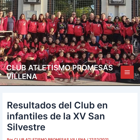
Ir
Navegación
Main
al
de
Men
contenido
entradas
CLUB ATLETISMO PROMESAS
VILLENA
Resultados del Club en
infantiles de la XV San
Silvestre
Por
CLUB ATLETISMO PROMESAS VILLENA
/
27/12/2021