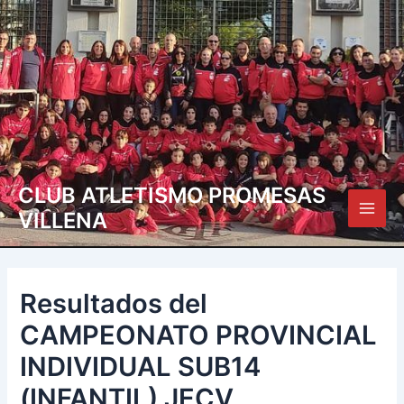
Ir
Navegación
Main
al
de
Men
contenido
entradas
CLUB ATLETISMO PROMESAS
VILLENA
Resultados del
CAMPEONATO PROVINCIAL
INDIVIDUAL SUB14
(INFANTIL) JECV