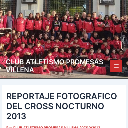
Ir
Navegación
Main
al
de
Men
contenido
entradas
CLUB ATLETISMO PROMESAS
VILLENA
REPORTAJE FOTOGRAFICO
DEL CROSS NOCTURNO
2013
Por
CLUB ATLETISMO PROMESAS VILLENA
/
07/10/2013