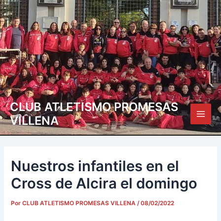
Ir
Navegación
Main
al
de
Men
contenido
entradas
CLUB ATLETISMO PROMESAS
VILLENA
Nuestros infantiles en el
Cross de Alcira el domingo
Por
CLUB ATLETISMO PROMESAS VILLENA
/
08/02/2022