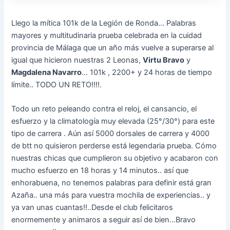
Llego la mítica 101k de la Legión de Ronda… Palabras
mayores y multitudinaria prueba celebrada en la cuidad
provincia de Málaga que un año más vuelve a superarse al
igual que hicieron nuestras 2 Leonas,
Virtu Bravo
y
Magdalena Navarro
… 101k , 2200+ y 24 horas de tiempo
límite.. TODO UN RETO!!!!.
Todo un reto peleando contra el reloj, el cansancio, el
esfuerzo y la climatología muy elevada (25°/30°) para este
tipo de carrera . Aún así 5000 dorsales de carrera y 4000
de btt no quisieron perderse está legendaria prueba. Cómo
nuestras chicas que cumplieron su objetivo y acabaron con
mucho esfuerzo en 18 horas y 14 minutos.. así que
enhorabuena, no tenemos palabras para definir está gran
Azaña.. una más para vuestra mochila de experiencias.. y
ya van unas cuantas!!..Desde el club felicitaros
enormemente y animaros a seguir así de bien…Bravo