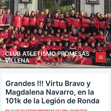
Ir
Navegación
Main
al
de
Men
contenido
entradas
CLUB ATLETISMO PROMESAS
VILLENA
Grandes !!! Virtu Bravo y
Magdalena Navarro, en la
101k de la Legión de Ronda
Por
CLUB ATLETISMO PROMESAS VILLENA
/
01/06/2022