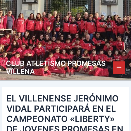
Ir
Navegación
Main
al
de
Men
contenido
entradas
CLUB ATLETISMO PROMESAS
VILLENA
EL VILLENENSE JERÓNIMO
VIDAL PARTICIPARÁ EN EL
CAMPEONATO «LIBERTY»
DE JOVENES PROMESAS EN