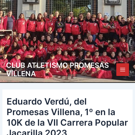
Ir
Navegación
Main
al
de
Men
contenido
entradas
CLUB ATLETISMO PROMESAS
VILLENA
Eduardo Verdú, del
Promesas Villena, 1º en la
10K de la VII Carrera Popular
Jacarilla 2023