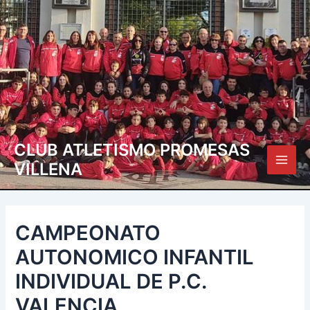
Ir
Navegación
Main
al
de
Men
contenido
entradas
CLUB ATLETISMO PROMESAS
VILLENA
CAMPEONATO
AUTONOMICO INFANTIL
INDIVIDUAL DE P.C.
VALENCIA