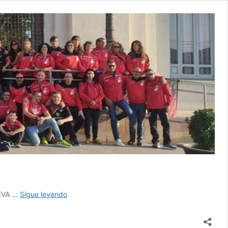
Hazte
UEVA …
Sigue leyendo
Socio